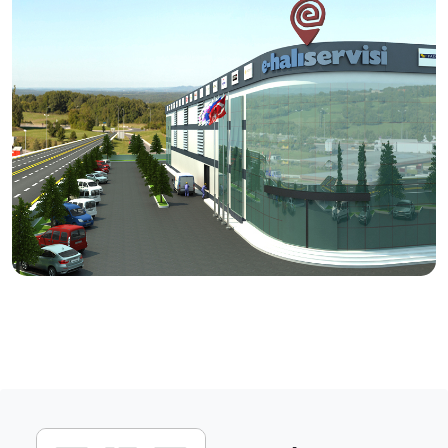
tamir işlemlerini, usta eller ve modern tesislerde titizlikle
hizmetinize sunuyoruz.
Vizyonumuz
Halı bakımında, doğru ürün ve doğru yöntem ile kaliteli
bakım ve temizlik hizmetinin yayılması.
Üretici firmanın itibarını ve halının markasını koruyan
anlayışı kazanmış servislerin desteklenmesi.
Ülke çapında aynı anlayış ve sistem ile yürüyen,
tüketicilerin tercihi haline gelecek bir servis ağı
oluşturulması.
Dış pazarlarda rakipleriyle boy ölçüşebilecek etkin
birliktelikler kurulması.