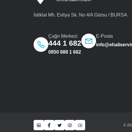
İstiklal Mh. Evliya Sk. No 4/A Gürsu / BURSA
Çağrı Merkezi
E-Posta
444 1 682
info@ehaliservi
0850 888 1 682
© 202