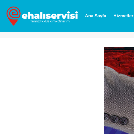
her-gecen-gun-buyuyen-kocaman-bir-aileyiz-blog-blog
Ana Sayfa
Hizmetler