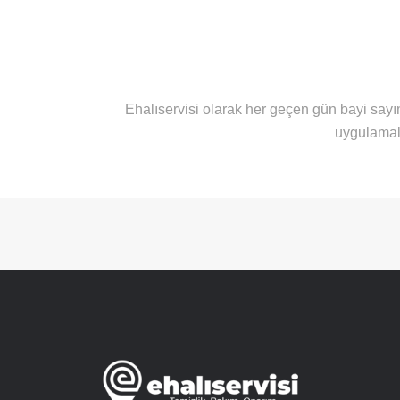
Ehalıservisi olarak her geçen gün bayi sayı
uygulamal