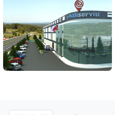
tamir işlemlerini, usta eller ve modern tesislerde titizlikle
hizmetinize sunuyoruz.
Vizyonumuz
Halı bakımında, doğru ürün ve doğru yöntem ile kaliteli
bakım ve temizlik hizmetinin yayılması.
Üretici firmanın itibarını ve halının markasını koruyan
anlayışı kazanmış servislerin desteklenmesi.
Ülke çapında aynı anlayış ve sistem ile yürüyen,
tüketicilerin tercihi haline gelecek bir servis ağı
oluşturulması.
Dış pazarlarda rakipleriyle boy ölçüşebilecek etkin
birliktelikler kurulması.