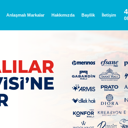
4
Anlaşmalı Markalar
Hakkımızda
Bayilik
İletişim
0