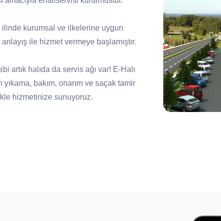
ı amacıyla ehaliservisi kurulmustur.
81 ilinde kurumsal ve ilkelerine uygun
anlayış ile hizmet vermeye başlamıştır.
i artık halıda da servis ağı var! E-Halı
n yıkama, bakım, onarım ve saçak tamir
zlikle hizmetinize sunuyoruz.
ile kaliteli bakım ve temizlik hizmetinin
ını koruyan anlayışı kazanmış servislerin
yen, tüketicilerin tercihi haline gelecek bir