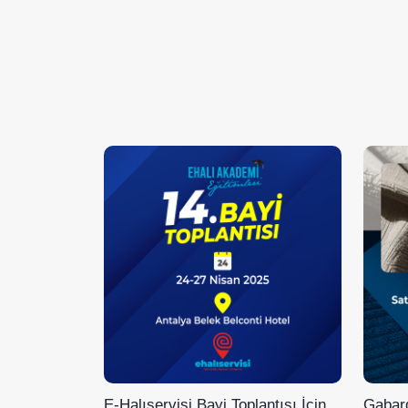
E-Halıservisi Bayi Toplantısı İçin
Gabard