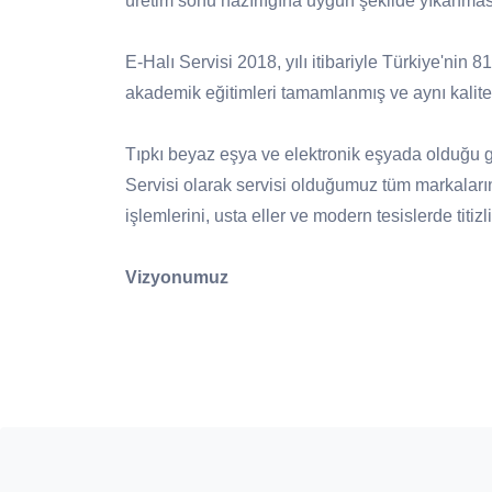
üretim sonu hazırlığına uygun şekilde yıkanmas
E-Halı Servisi 2018, yılı itibariyle Türkiye'nin 
akademik eğitimleri tamamlanmış ve aynı kalite 
Tıpkı beyaz eşya ve elektronik eşyada olduğu gib
Servisi olarak servisi olduğumuz tüm markaları
işlemlerini, usta eller ve modern tesislerde titi
Vizyonumuz
Halı bakımında, doğru ürün ve doğru yöntem 
yayılması.
Üretici firmanın itibarını ve halının markas
desteklenmesi.
Ülke çapında aynı anlayış ve sistem ile yürü