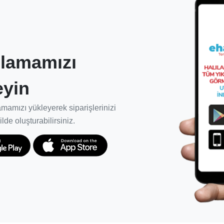
k etkin birliktelikler kurulması.
lamamızı
 halısının, doğru ürün ve metotlarla
eyin
 ödün vermeden kullanım ömrünü en üst
mamızı yükleyerek siparişlerinizi
 ve müşteriler için garanti süresi
ilde oluşturabilirsiniz.
i sağlıyoruz.
rda başarıyla hizmet vermesi için yeniden
kapsamlı şekilde bilgilenmelerini,
lerini desteklemek için ekibimizi kuruyor ve