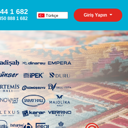
44 1 682
Giriş Yapın
Türkçe
850 888 1 682
English
Español
Deutsch
Русский
عربي