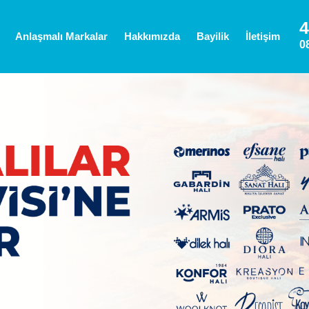
4
Anlaşmalı Markalar
Hakkımızda
Bayilik
İletişim
0