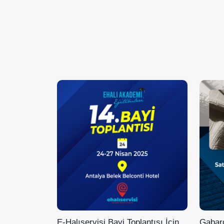
E-Halıservisi Bayi Toplantısı İçin
Gabard