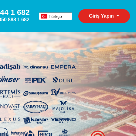
44 1 682
Giriş Yapın
Türkçe
850 888 1 682
English
Español
Deutsch
Русский
عربي