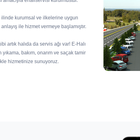
ı amacıyla ehaliservisi kurulmustur.
81 ilinde kurumsal ve ilkelerine uygun
anlayış ile hizmet vermeye başlamıştır.
i artık halıda da servis ağı var! E-Halı
n yıkama, bakım, onarım ve saçak tamir
zlikle hizmetinize sunuyoruz.
ile kaliteli bakım ve temizlik hizmetinin
ını koruyan anlayışı kazanmış servislerin
yen, tüketicilerin tercihi haline gelecek bir