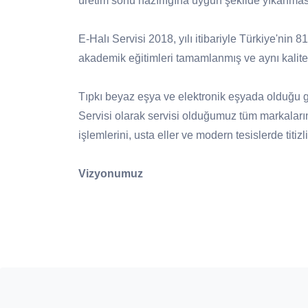
üretim sonu hazırlığına uygun şekilde yıkanmas
E-Halı Servisi 2018, yılı itibariyle Türkiye'nin 
akademik eğitimleri tamamlanmış ve aynı kalite 
Tıpkı beyaz eşya ve elektronik eşyada olduğu gib
Servisi olarak servisi olduğumuz tüm markaları
işlemlerini, usta eller ve modern tesislerde titi
Vizyonumuz
Halı bakımında, doğru ürün ve doğru yöntem 
yayılması.
Üretici firmanın itibarını ve halının markas
desteklenmesi.
Ülke çapında aynı anlayış ve sistem ile yürü