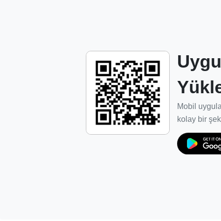
servis ağı oluşturulması.
Dış pazarlarda rakipleriyle boy ölçüşebilece
Misyonumuz
Uygu
Dünya pazarında kalitesini ispat etmiş Türk
Yükl
bakımını yaparak, estetik ve kalitesinden
seviyeye yükseltiyoruz.
Mobil uygula
Bakım ve temizlik işleminin marka sahipleri
kolay bir şek
kapsamında ve güven ortamında gelişmesin
E-Halı Servisi ağı ve hizmetlerinin iç paza
yapılanıyoruz.
Sisteme dahil olan temizlik firmalarının en 
gelişmelerini ve uygun yatırımlara yönelme
sektörün standartlarını oluşturuyoruz.