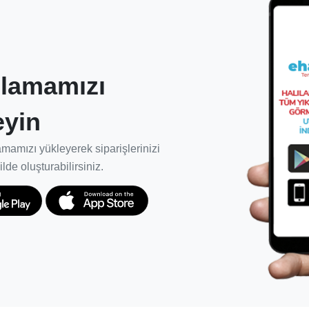
k etkin birliktelikler kurulması.
lamamızı
 halısının, doğru ürün ve metotlarla
eyin
 ödün vermeden kullanım ömrünü en üst
mamızı yükleyerek siparişlerinizi
 ve müşteriler için garanti süresi
ilde oluşturabilirsiniz.
i sağlıyoruz.
rda başarıyla hizmet vermesi için yeniden
kapsamlı şekilde bilgilenmelerini,
lerini desteklemek için ekibimizi kuruyor ve