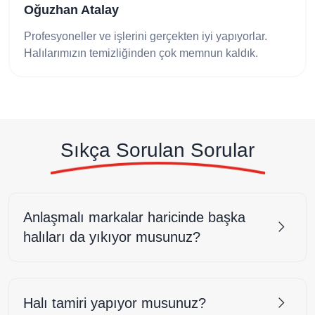
alay
Zeynep Ko
ve işlerini gerçekten iyi yapıyorlar.
Temizleme iş
 temizliğinden çok memnun kaldık.
halılarım serv
oldu.
Sıkça Sorulan Sorular
Anlaşmalı markalar haricinde başka
halıları da yıkıyor musunuz?
Halı tamiri yapıyor musunuz?