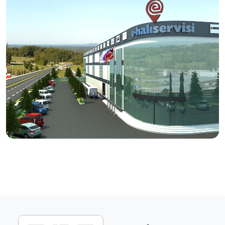
tamir işlemlerini, usta eller ve modern tesislerde titizlikle
hizmetinize sunuyoruz.
Vizyonumuz
Halı bakımında, doğru ürün ve doğru yöntem ile kaliteli
bakım ve temizlik hizmetinin yayılması.
Üretici firmanın itibarını ve halının markasını koruyan
anlayışı kazanmış servislerin desteklenmesi.
Ülke çapında aynı anlayış ve sistem ile yürüyen,
tüketicilerin tercihi haline gelecek bir servis ağı
oluşturulması.
Dış pazarlarda rakipleriyle boy ölçüşebilecek etkin
birliktelikler kurulması.